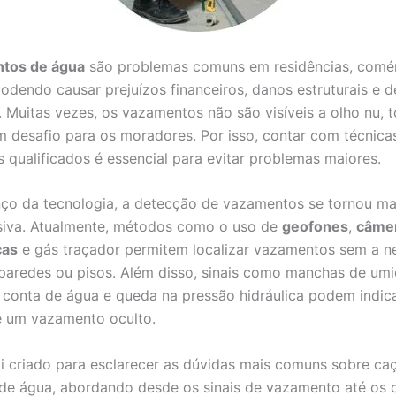
tos de água
são problemas comuns em residências, comér
 podendo causar prejuízos financeiros, danos estruturais e 
. Muitas vezes, os vazamentos não são visíveis a olho nu, 
 desafio para os moradores. Por isso, contar com técnicas
s qualificados é essencial para evitar problemas maiores.
o da tecnologia, a detecção de vazamentos se tornou mai
siva. Atualmente, métodos como o uso de
geofones
,
câme
cas
e gás traçador permitem localizar vazamentos sem a n
paredes ou pisos. Além disso, sinais como manchas de umi
conta de água e queda na pressão hidráulica podem indica
e um vazamento oculto.
i criado para esclarecer as dúvidas mais comuns sobre ca
e água, abordando desde os sinais de vazamento até os 