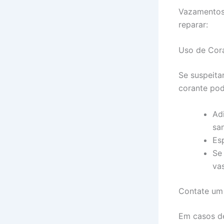
Vazamentos 
reparar:
Uso de Cor
Se suspeita
corante pod
Ad
san
Es
Se
va
Contate um 
Em casos d