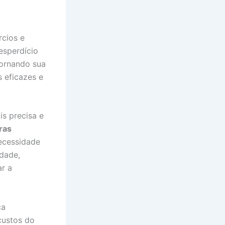
cios e
desperdício
tornando sua
 eficazes e
s precisa e
ras
ecessidade
dade,
r a
ça
custos do