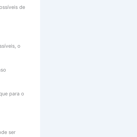
ossíveis de
síveis, o
aso
que para o
ode ser