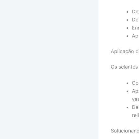
De
De
Enr
Ap
Aplicação d
Os selantes
Co
Ap
va
De
rel
Solucionan