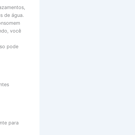
azamentos,
s de água.
 consomem
ndo, você
sso pode
ntes
ente para