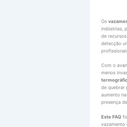
Os
vazamen
indústrias,
de recursos
detecção um
profissionai
Com o avanç
menos inva
termográfi
de quebrar 
aumento na 
presença d
Este FAQ
fo
vazamento d