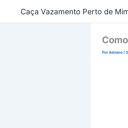
Ir
Caça Vazamento Perto de Mi
para
o
conteúdo
Como 
Por
Adriano
/
0