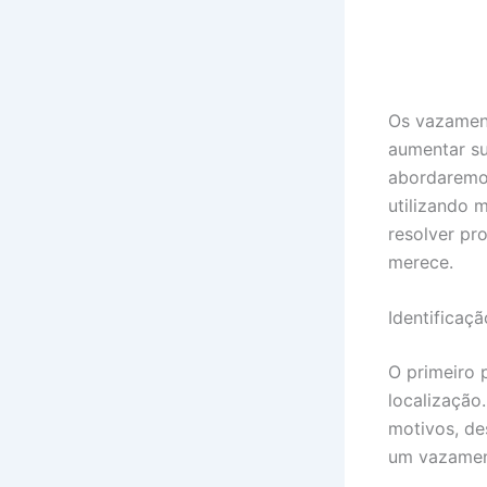
Os vazament
aumentar su
abordaremos
utilizando 
resolver pr
merece.
Identificaç
O primeiro 
localização
motivos, de
um vazamen