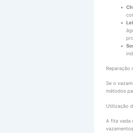
Che
co
Le
ág
pr
So
in
Reparação 
Se o vazame
métodos par
Utilização 
A fita veda
vazamentos 