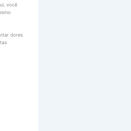
ui, você
mesmo
itar dores
tas