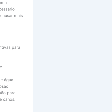
lema
cessário
 causar mais
ntivas para
e
de água
osão.
são para
e canos.