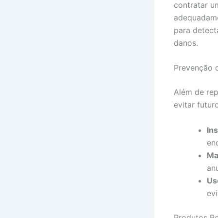
contratar u
adequadamen
para detect
danos.
Prevenção 
Além de rep
evitar futu
In
en
Ma
an
Us
ev
Produtos R