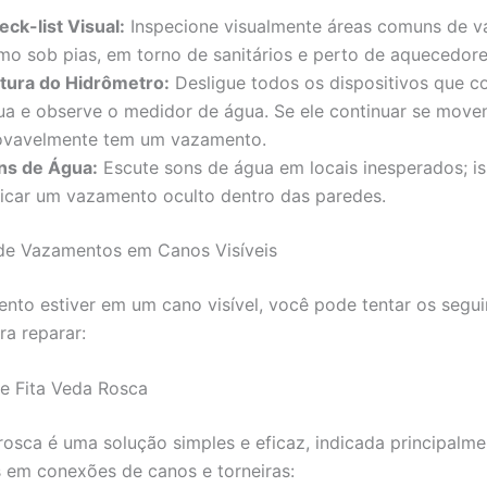
ck-list Visual:
Inspecione visualmente áreas comuns de v
mo sob pias, em torno de sanitários e perto de aquecedore
itura do Hidrômetro:
Desligue todos os dispositivos que
ua e observe o medidor de água. Se ele continuar se move
ovavelmente tem um vazamento.
ns de Água:
Escute sons de água em locais inesperados; i
dicar um vazamento oculto dentro das paredes.
de Vazamentos em Canos Visíveis
nto estiver em um cano visível, você pode tentar os segui
a reparar:
de Fita Veda Rosca
 rosca é uma solução simples e eficaz, indicada principalm
em conexões de canos e torneiras: