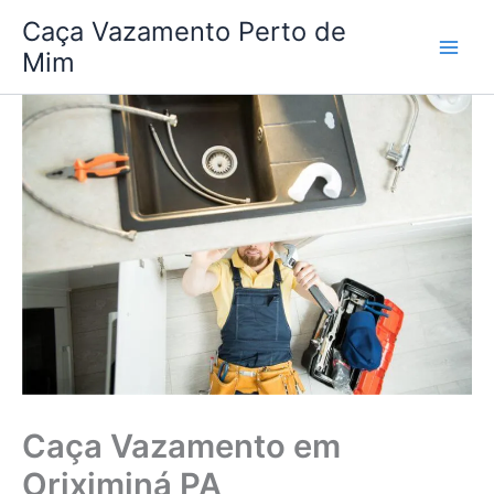
Ir
Caça Vazamento Perto de
para
Mim
o
conteúdo
Caça Vazamento em
Oriximiná PA