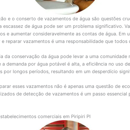
ção e o conserto de vazamentos de água são questões cruc
e a escassez de água pode ser um problema significativo.
ios e aumentar consideravelmente as contas de água. Em u
car e reparar vazamentos é uma responsabilidade que todos
cia da conservação da água pode levar a uma comunidade m
 e a demanda por água potável é alta, a eficiência no uso d
or longos períodos, resultando em um desperdício signifi
reparar esses vazamentos não é apenas uma questão de e
alizados de detecção de vazamentos é um passo essencial p
tabelecimentos comerciais em Piripiri PI