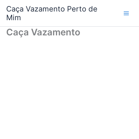
Ir
Caça Vazamento Perto de
para
Mim
o
conteúdo
Caça Vazamento