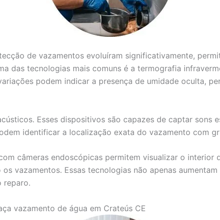
detecção de vazamentos evoluíram significativamente, perm
ma das tecnologias mais comuns é a termografia infravermel
variações podem indicar a presença de umidade oculta, per
acústicos. Esses dispositivos são capazes de captar sons 
 podem identificar a localização exata do vazamento com g
com câmeras endoscópicas permitem visualizar o interior d
 os vazamentos. Essas tecnologias não apenas aumentam a
 reparo.
aça vazamento de água em Crateús CE