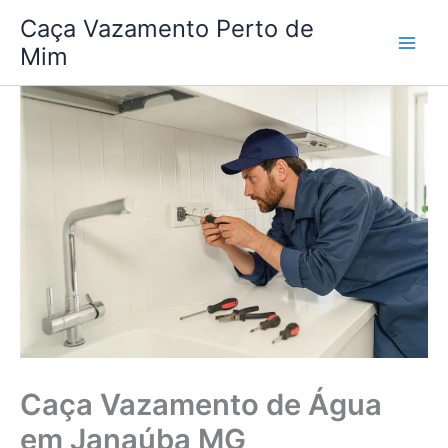
Ir
Caça Vazamento Perto de
para
Mim
o
conteúdo
Caça Vazamento de Água
em Janaúba MG