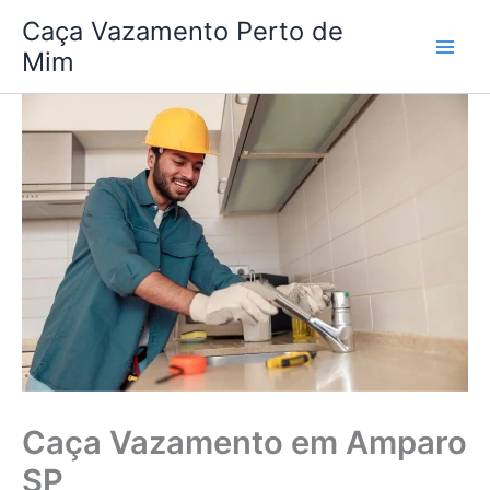
Ir
Caça Vazamento Perto de
para
Mim
o
conteúdo
Caça Vazamento em Amparo
SP