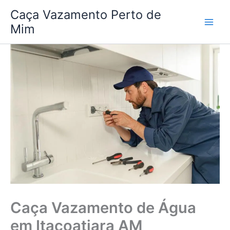
Ir
Caça Vazamento Perto de
para
Mim
o
conteúdo
Caça Vazamento de Água
em Itacoatiara AM