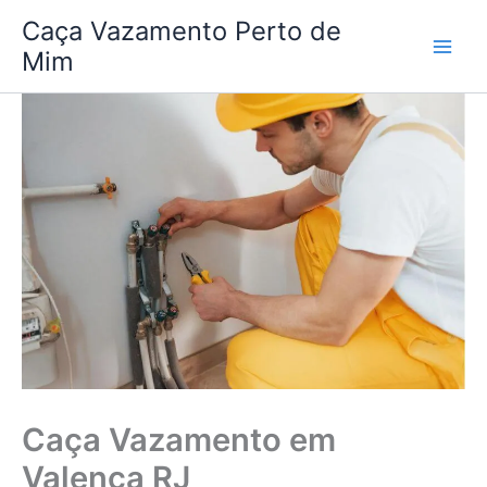
Ir
Caça Vazamento Perto de
para
Mim
o
conteúdo
Caça Vazamento em
Valença RJ