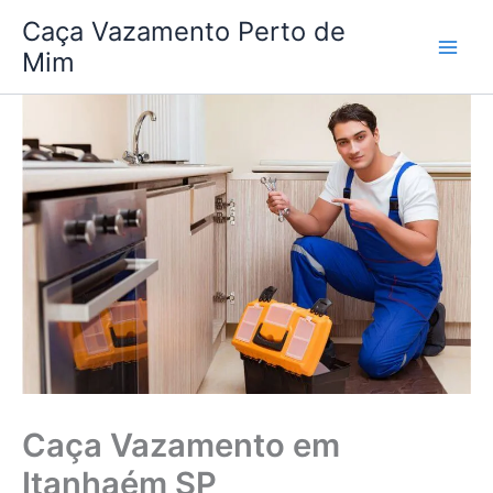
Ir
Caça Vazamento Perto de
para
Mim
o
conteúdo
Caça Vazamento em
Itanhaém SP