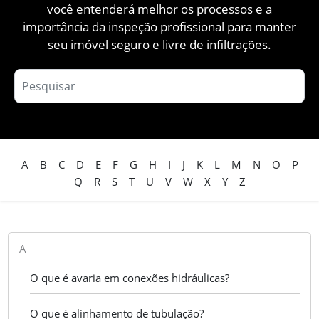
você entenderá melhor os processos e a
importância da inspeção profissional para manter
seu imóvel seguro e livre de infiltrações.
A
B
C
D
E
F
G
H
I
J
K
L
M
N
O
P
Q
R
S
T
U
V
W
X
Y
Z
A
O que é avaria em conexões hidráulicas?
O que é alinhamento de tubulação?