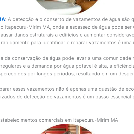
MA
: A detecção e o conserto de vazamentos de água são q
mo Itapecuru-Mirim MA, onde a escassez de água pode ser 
ar danos estruturais a edifícios e aumentar considerave
ir rapidamente para identificar e reparar vazamentos é um
cia da conservação da água pode levar a uma comunidade m
egulares e a demanda por água potável é alta, a eficiênci
ercebidos por longos períodos, resultando em um desperdíc
reparar esses vazamentos não é apenas uma questão de e
alizados de detecção de vazamentos é um passo essencial p
estabelecimentos comerciais em Itapecuru-Mirim MA