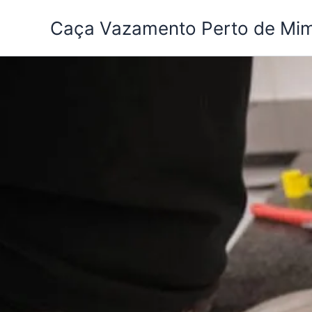
Ir
Caça Vazamento Perto de Mi
para
o
conteúdo