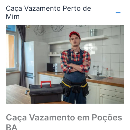
Ir
Caça Vazamento Perto de
para
Mim
o
conteúdo
Caça Vazamento em Poções
BA