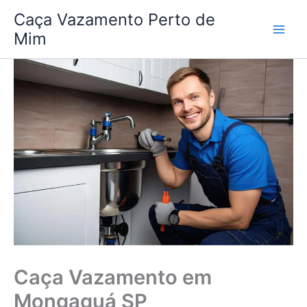
Ir
Caça Vazamento Perto de
para
Mim
o
conteúdo
Caça Vazamento em
Mongaguá SP