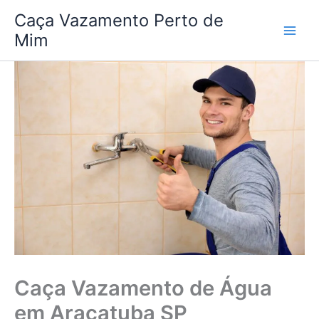
Ir
Caça Vazamento Perto de
para
Mim
o
conteúdo
Caça Vazamento de Água
em Araçatuba SP