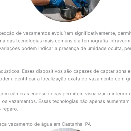
detecção de vazamentos evoluíram significativamente, perm
ma das tecnologias mais comuns é a termografia infravermel
variações podem indicar a presença de umidade oculta, per
acústicos. Esses dispositivos são capazes de captar sons 
 podem identificar a localização exata do vazamento com g
com câmeras endoscópicas permitem visualizar o interior d
 os vazamentos. Essas tecnologias não apenas aumentam a
 reparo.
aça vazamento de água em Castanhal PA