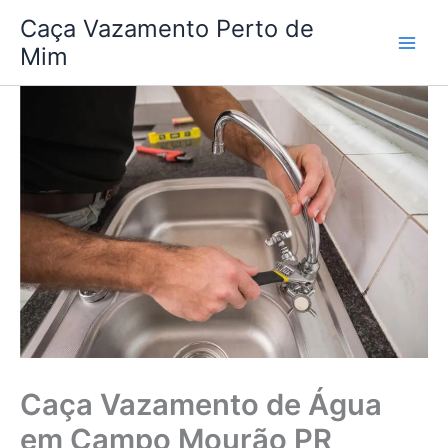
Ir
Caça Vazamento Perto de
para
Mim
o
conteúdo
Caça Vazamento de Água
em Campo Mourão PR