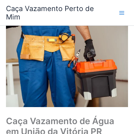
Ir
Caça Vazamento Perto de
para
Mim
o
conteúdo
Caça Vazamento de Água
em União da Vitória PR