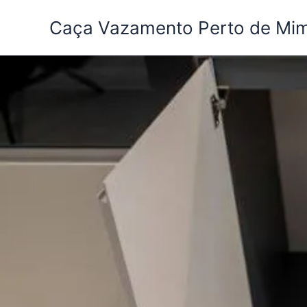
Ir
Caça Vazamento Perto de Mi
para
o
conteúdo