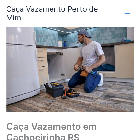
Ir
Caça Vazamento Perto de
para
Mim
o
conteúdo
Caça Vazamento em
Cachoeirinha RS