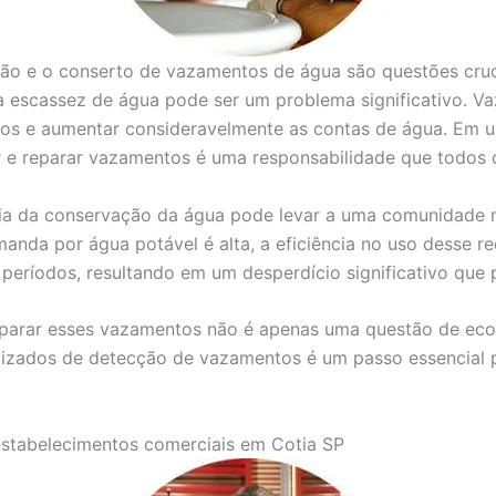
ção e o conserto de vazamentos de água são questões cruci
a escassez de água pode ser um problema significativo. 
ios e aumentar consideravelmente as contas de água. Em u
car e reparar vazamentos é uma responsabilidade que todos
cia da conservação da água pode levar a uma comunidade m
anda por água potável é alta, a eficiência no uso desse r
eríodos, resultando em um desperdício significativo que p
reparar esses vazamentos não é apenas uma questão de e
alizados de detecção de vazamentos é um passo essencial p
estabelecimentos comerciais em Cotia SP