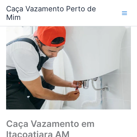
Ir
Caça Vazamento Perto de
para
Mim
o
conteúdo
Caça Vazamento em
Itacoatiara AM