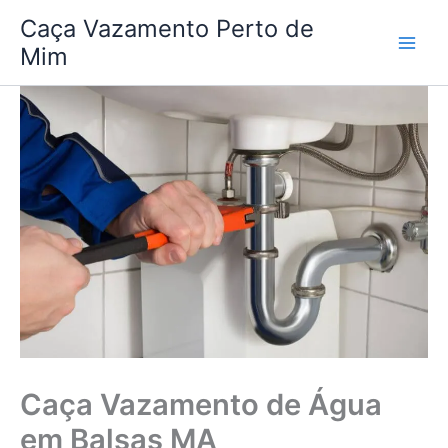
Ir
Caça Vazamento Perto de
para
Mim
o
conteúdo
Caça Vazamento de Água
em Balsas MA