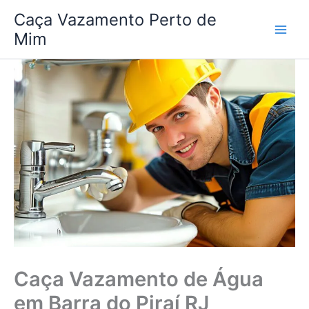
Ir
Caça Vazamento Perto de
para
Mim
o
conteúdo
Caça Vazamento de Água
em Barra do Piraí RJ