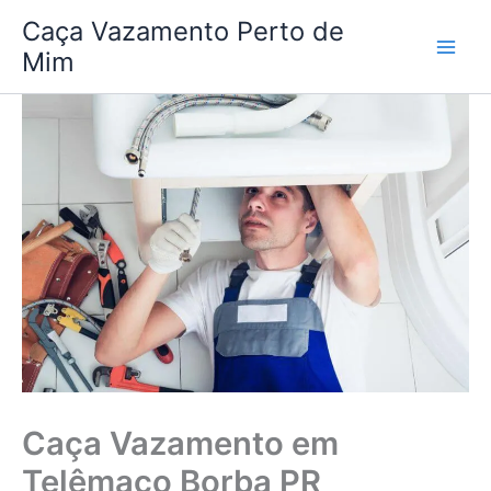
Ir
Caça Vazamento Perto de
para
Mim
o
conteúdo
Caça Vazamento em
Telêmaco Borba PR