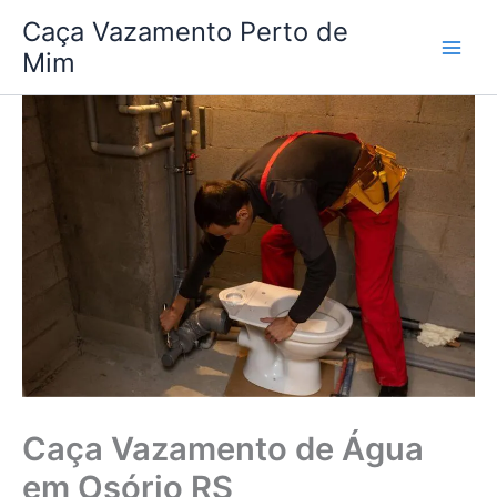
Ir
Caça Vazamento Perto de
para
Mim
o
conteúdo
Caça Vazamento de Água
em Osório RS