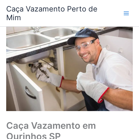
Ir
Caça Vazamento Perto de
para
Mim
o
conteúdo
Caça Vazamento em
Ourinhos SP