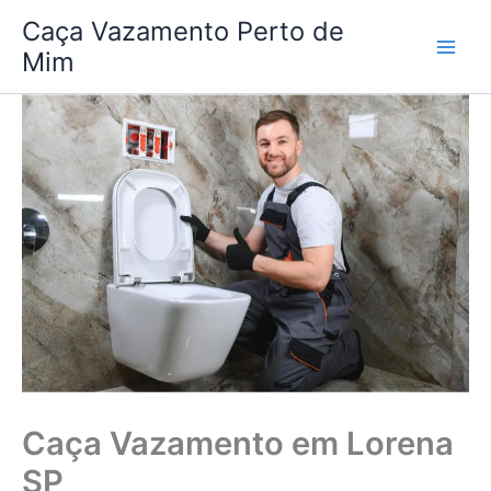
Ir
Caça Vazamento Perto de
para
Mim
o
conteúdo
Caça Vazamento em Lorena
SP