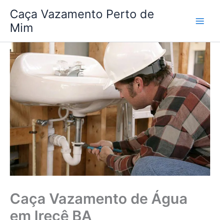
Ir
Caça Vazamento Perto de
para
Mim
o
conteúdo
Caça Vazamento de Água
em Irecê BA