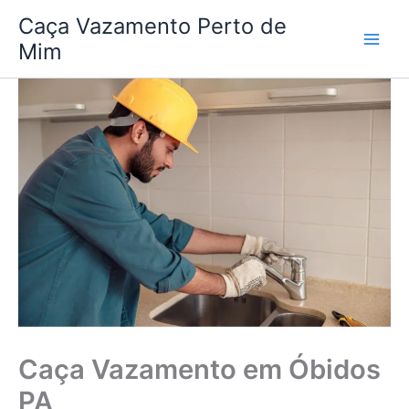
Ir
Caça Vazamento Perto de
para
Mim
o
conteúdo
Caça Vazamento em Óbidos
PA