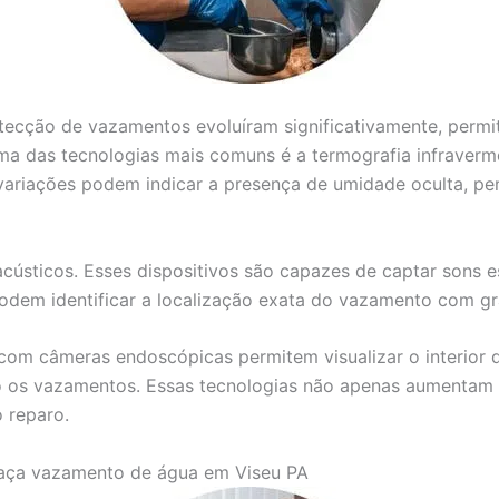
detecção de vazamentos evoluíram significativamente, perm
ma das tecnologias mais comuns é a termografia infravermel
variações podem indicar a presença de umidade oculta, per
acústicos. Esses dispositivos são capazes de captar sons 
 podem identificar a localização exata do vazamento com g
com câmeras endoscópicas permitem visualizar o interior d
 os vazamentos. Essas tecnologias não apenas aumentam a
 reparo.
aça vazamento de água em Viseu PA