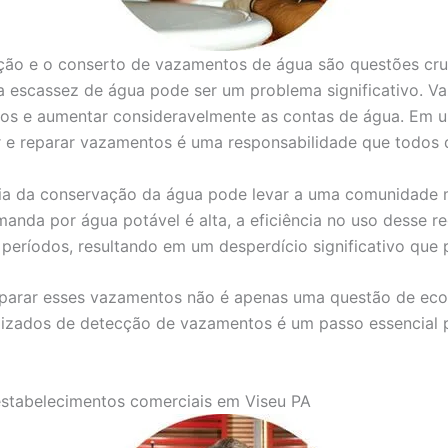
ção e o conserto de vazamentos de água são questões cruc
a escassez de água pode ser um problema significativo. 
ios e aumentar consideravelmente as contas de água. Em u
car e reparar vazamentos é uma responsabilidade que todos
cia da conservação da água pode levar a uma comunidade m
anda por água potável é alta, a eficiência no uso desse r
eríodos, resultando em um desperdício significativo que p
reparar esses vazamentos não é apenas uma questão de e
alizados de detecção de vazamentos é um passo essencial p
estabelecimentos comerciais em Viseu PA