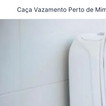
Ir
Caça Vazamento Perto de Mi
para
o
conteúdo