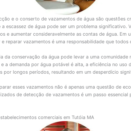
ecção e o conserto de vazamentos de água são questões cru
 a escassez de água pode ser um problema significativo.
ios e aumentar consideravelmente as contas de água. Em u
car e reparar vazamentos é uma responsabilidade que todos
cia da conservação da água pode levar a uma comunidade m
e a demanda por água potável é alta, a eficiência no uso d
or longos períodos, resultando em um desperdício signifi
reparar esses vazamentos não é apenas uma questão de e
alizados de detecção de vazamentos é um passo essencial p
estabelecimentos comerciais em Tutóia MA