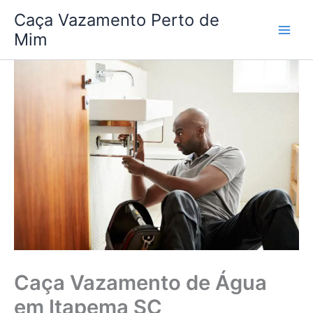
Ir
Caça Vazamento Perto de
para
Mim
o
conteúdo
Caça Vazamento de Água
em Itapema SC