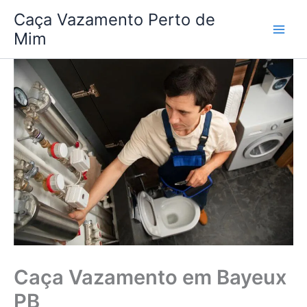
Ir
Caça Vazamento Perto de
para
Mim
o
conteúdo
Caça Vazamento em Bayeux
PB