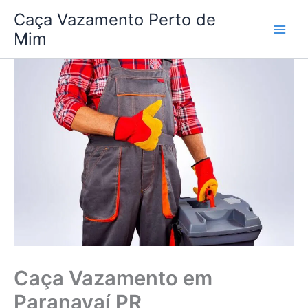
Ir
Caça Vazamento Perto de
para
Mim
o
conteúdo
Caça Vazamento em
Paranavaí PR