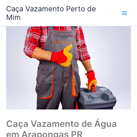
Ir
Caça Vazamento Perto de
para
Mim
o
conteúdo
Caça Vazamento de Água
em Arapongas PR