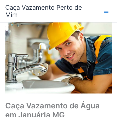
Ir
Caça Vazamento Perto de
para
Mim
o
conteúdo
Caça Vazamento de Água
em Januária MG