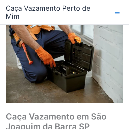
Ir
Caça Vazamento Perto de
para
Mim
o
conteúdo
Caça Vazamento em São
Joaquim da Barra SP