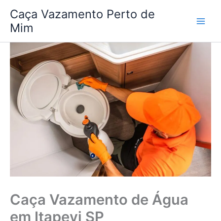
Ir
Caça Vazamento Perto de
para
Mim
o
conteúdo
Caça Vazamento de Água
em Itapevi SP