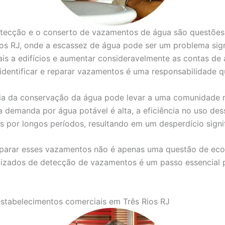
etecção e o conserto de vazamentos de água são questões 
ios RJ, onde a escassez de água pode ser um problema sig
s a edifícios e aumentar consideravelmente as contas de 
 identificar e reparar vazamentos é uma responsabilidade 
cia da conservação da água pode levar a uma comunidade m
a demanda por água potável é alta, a eficiência no uso dess
or longos períodos, resultando em um desperdício signifi
reparar esses vazamentos não é apenas uma questão de e
alizados de detecção de vazamentos é um passo essencial p
estabelecimentos comerciais em Três Rios RJ