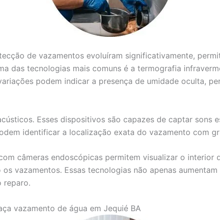
detecção de vazamentos evoluíram significativamente, perm
ma das tecnologias mais comuns é a termografia infravermel
variações podem indicar a presença de umidade oculta, per
acústicos. Esses dispositivos são capazes de captar sons 
 podem identificar a localização exata do vazamento com g
com câmeras endoscópicas permitem visualizar o interior d
 os vazamentos. Essas tecnologias não apenas aumentam a
 reparo.
aça vazamento de água em Jequié BA