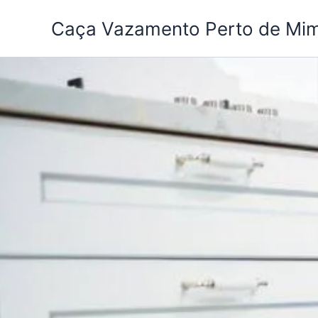
Ir
Caça Vazamento Perto de Mi
para
o
conteúdo