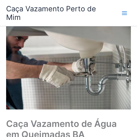
Ir
Caça Vazamento Perto de
para
Mim
o
conteúdo
Caça Vazamento de Água
em Queimadas BA