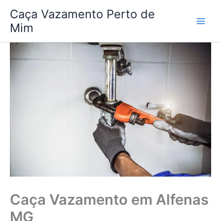
Ir
Caça Vazamento Perto de
para
Mim
o
conteúdo
Caça Vazamento em Alfenas
MG