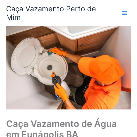
Ir
Caça Vazamento Perto de
para
Mim
o
conteúdo
Caça Vazamento de Água
em Eunápolis BA