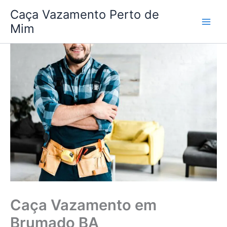
Ir
Caça Vazamento Perto de
para
Mim
o
conteúdo
Caça Vazamento em
Brumado BA