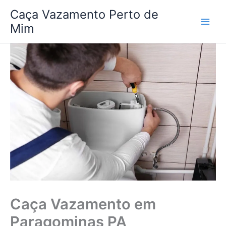
Ir
Caça Vazamento Perto de
para
Mim
o
conteúdo
Caça Vazamento em
Paragominas PA