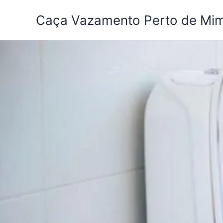
Ir
Caça Vazamento Perto de Mi
para
o
conteúdo