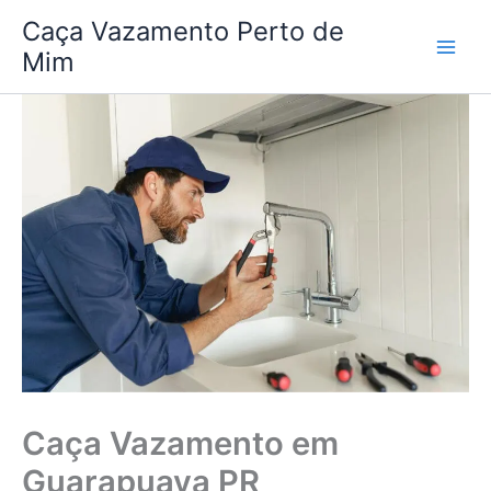
Ir
Caça Vazamento Perto de
para
Mim
o
conteúdo
Caça Vazamento em
Guarapuava PR