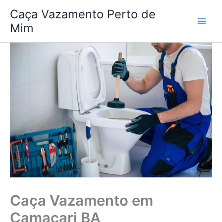
Ir
Caça Vazamento Perto de
para
Mim
o
conteúdo
Caça Vazamento em
Camaçari BA